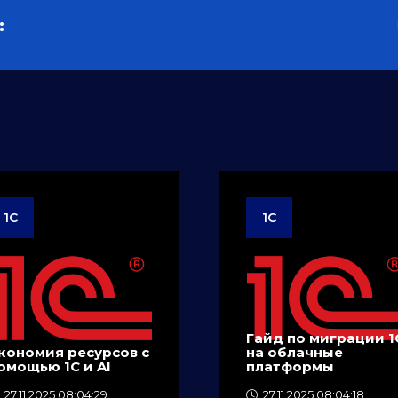
:
1C
1C
Гайд по миграции 1
кономия ресурсов с
на облачные
омощью 1C и AI
платформы
27.11.2025 08:04:29
27.11.2025 08:04:18