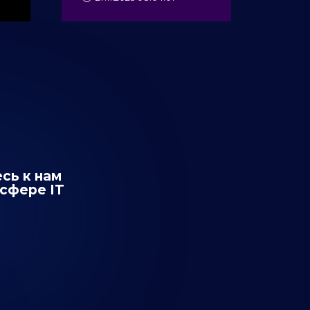
сь к нам
сфере IT