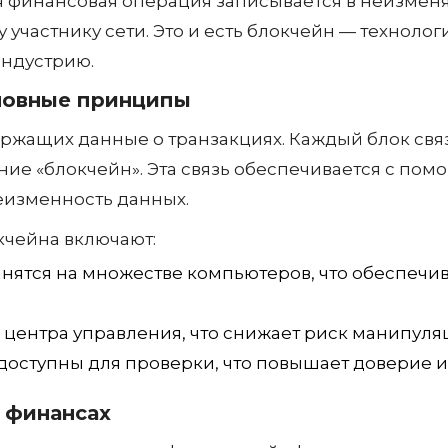
ая финансовая операция записывается в неизме
участнику сети. Это и есть блокчейн — технолог
ндустрию.
сновные принципы
держащих данные о транзакциях. Каждый блок св
ние «блокчейн». Эта связь обеспечивается с по
еизменность данных.
чейна включают:
нятся на множестве компьютеров, что обеспечи
 центра управления, что снижает риск манипуля
доступны для проверки, что повышает доверие и a
 финансах