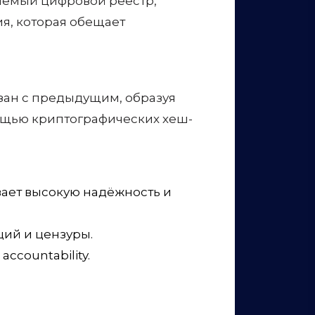
няемый цифровой реестр,
ия, которая обещает
язан с предыдущим, образуя
мощью криптографических хеш-
вает высокую надёжность и
ций и цензуры.
ccountability.