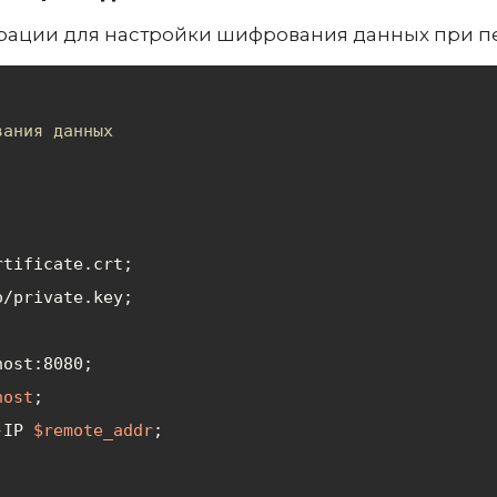
вания данных
rtificate.crt;
o/private.key;
host:8080
;
host
;
-IP 
$remote_addr
;
 в интернете — это сложная задача, которая тр