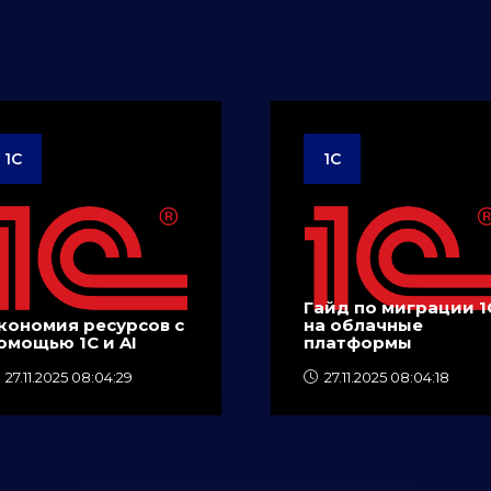
1C
1C
Гайд по миграции 1
кономия ресурсов с
на облачные
омощью 1C и AI
платформы
27.11.2025 08:04:29
27.11.2025 08:04:18