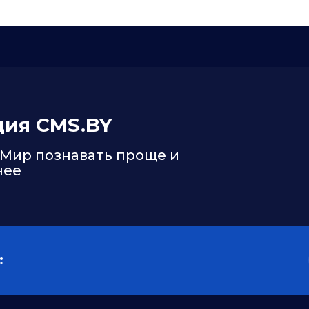
ция CMS.BY
 Мир познавать проще и
нее
: