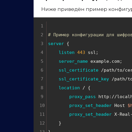
# Пример конфигурации для шифро
server
 {
listen
443
 ssl;
server_name
 example.com;
ssl_certificate
 /path/to/ce
ssl_certificate_key
 /path/t
location
 / {
proxy_pass
http://local
proxy_set_header
 Host 
$
proxy_set_header
 X-Real
    }
}
Итоги
Обеспечение безопасности данных