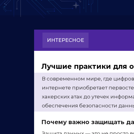
ИНТЕРЕСНОЕ
Лучшие практики для о
В современном мире, где цифров
интернете приобретает первосте
хакерских атак до утечек информ
обеспечения безопасности данны
Почему важно защищать д
Защита данных — это не просто в
репутации компании. Утечка ко
юридическим последствиям и утр
особое внимание безопасности д