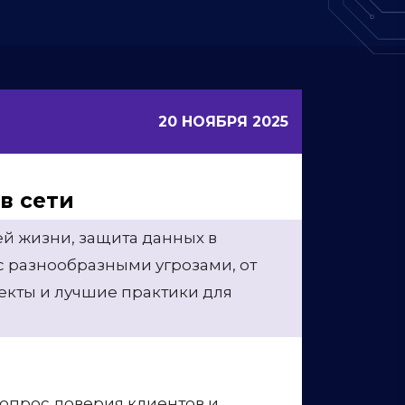
20 НОЯБРЯ 2025
в сети
й жизни, защита данных в
с разнообразными угрозами, от
екты и лучшие практики для
вопрос доверия клиентов и
финансовым потерям,
у IT-команды должны уделять