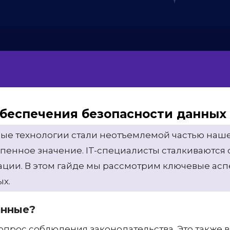
беспечения безопасности данных 
ые технологии стали неотъемлемой частью наше
пенное значение. IT-специалисты сталкиваются 
ации. В этом гайде мы рассмотрим ключевые асп
х.
анные?
опрос соблюдения законодательства. Это также 
нфиденциальной информации может привести к 
ате доверия со стороны пользователей. Поэтом
анных.