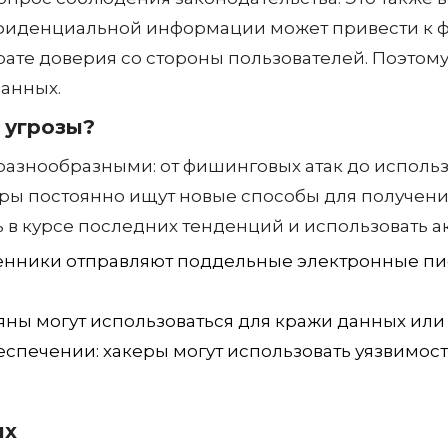
 угрозы?
разнообразными: от фишинговых атак до использ
ры постоянно ищут новые способы для получени
 в курсе последних тенденций и использовать а
нники отправляют поддельные электронные пись
яны могут использоваться для кражи данных ил
спечении: хакеры могут использовать уязвимос
ых
оторые помогут обеспечить безопасность данных
 и двухфакторную аутентификацию.
ммное обеспечение.