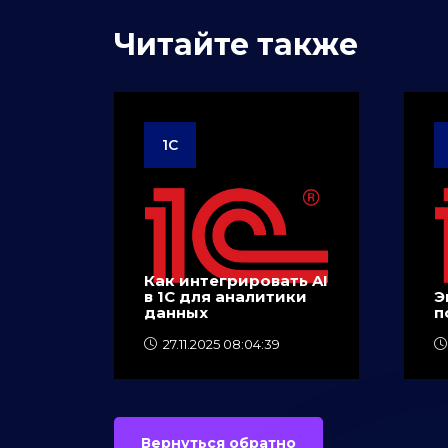
1C
Как интегрировать AI
в 1C для аналитики
Э
данных
п
27.11.2025 08:04:39
Вернуться обратно