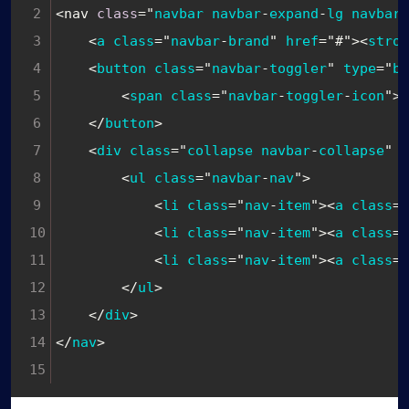
<nav 
class
="
navbar
navbar
-
expand
-
lg
navbar
-
    <
a
class
="
navbar
-
brand
" 
href
="#"><
stron
    <
button
class
="
navbar
-
toggler
" 
type
="
bu
        <
span
class
="
navbar
-
toggler
-
icon
"><
    </
button
>
    <
div
class
="
collapse
navbar
-
collapse
" 
i
        <
ul
class
="
navbar
-
nav
">
            <
li
class
="
nav
-
item
"><
a
class
="
            <
li
class
="
nav
-
item
"><
a
class
="
            <
li
class
="
nav
-
item
"><
a
class
="
        </
ul
>
    </
div
>
</
nav
>