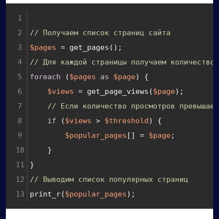
// Получаем список страниц сайта
$pages
 = get_pages();
// Для каждой страницы получаем количество 
foreach
 (
$pages
as
$page
) {
$views
 = get_page_views(
$page
);
// Если количество просмотров превышает
if
 (
$views
 > 
$threshold
) {
$popular_pages
[] = 
$page
;
    }
}
// Выводим список популярных страниц
print_r(
$popular_pages
);